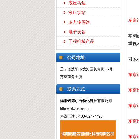
液压马达
液压泵站
东京
压力传感器
电子设备
本阀
工程机械产品
重视
公司地址
可以
辽宁省沈阳市沈河区长青街35号
东京
万泉商务大厦
联系方式
东京
沈阳诺德尔自动化科技有限公司
东京
http://tokyokeiki.cn
热线电话：400-024-7795
东京
东京