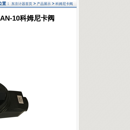
位置：
>
>
东京计器首页
产品展示
科姆尼卡阀
0-AN-10科姆尼卡阀