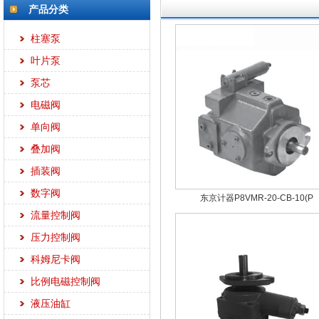
产品分类
柱塞泵
叶片泵
泵芯
电磁阀
单向阀
叠加阀
插装阀
数字阀
东京计器P8VMR-20-CB-10(P
流量控制阀
压力控制阀
科姆尼卡阀
比例电磁控制阀
液压油缸