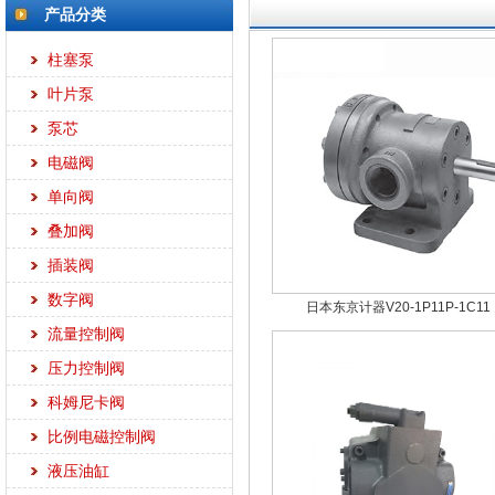
产品分类
柱塞泵
叶片泵
泵芯
电磁阀
单向阀
叠加阀
插装阀
数字阀
日本东京计器V20-1P11P-1C11
流量控制阀
压力控制阀
科姆尼卡阀
比例电磁控制阀
液压油缸